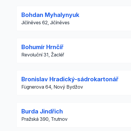
Bohdan Myhalynyuk
Jičíněves 62, Jičíněves
Bohumír Hrnčíř
Revoluční 31, Žacléř
Bronislav Hradický-sádrokartonář
Fügnerova 64, Nový Bydžov
Burda Jindřich
Pražská 390, Trutnov