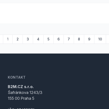
1
2
3
4
5
6
7
8
9
10
KONTAKT
B2M.CZ s.r.o.
Šafránkova 1243/3
155 00 Praha 5