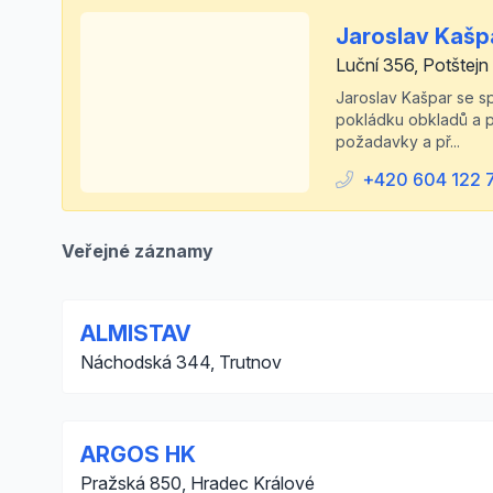
Jaroslav Kašp
Luční 356, Potštejn
Jaroslav Kašpar se sp
pokládku obkladů a pr
požadavky a př...
+420 604 122 
Veřejné záznamy
ALMISTAV
Náchodská 344, Trutnov
ARGOS HK
Pražská 850, Hradec Králové