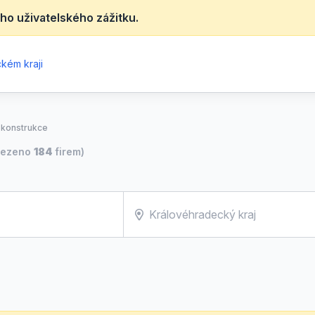
ho uživatelského zážitku.
kém kraji
 konstrukce
lezeno
184
firem)