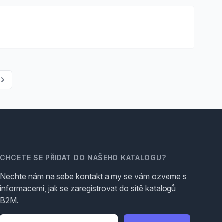
CHCETE SE PŘIDAT DO NAŠEHO KATALOGU?
Nechte nám na sebe kontakt a my se vám ozveme s
informacemi, jak se zaregistrovat do sítě katalogů
B2M.
Telefon
*