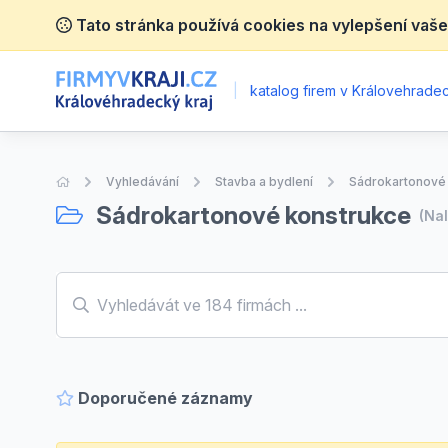
Tato stránka používá cookies na vylepšení vaše
|
katalog firem v Královehradec
Úvodní stránka
Vyhledávání
Stavba a bydlení
Sádrokartonové
Sádrokartonové konstrukce
(Na
Doporučené záznamy